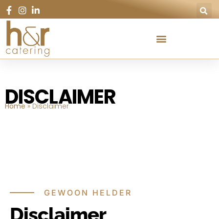
DISCLAIMER
Home
»
Disclaimer
GEWOON HELDER
Disclaimer